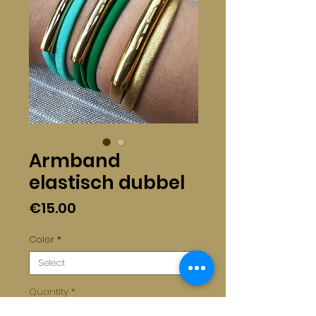
Armband
elastisch dubbel
Price
€15.00
Color
*
Quantity
*